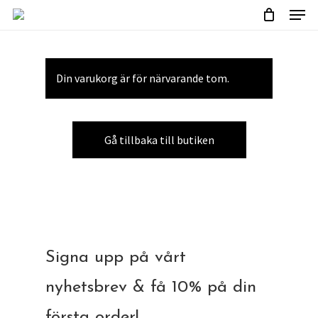
Menu
Skip
to
main
content
Din varukorg är för närvarande tom.
Gå tillbaka till butiken
Signa upp på vårt
nyhetsbrev & få 10% på din
första order!