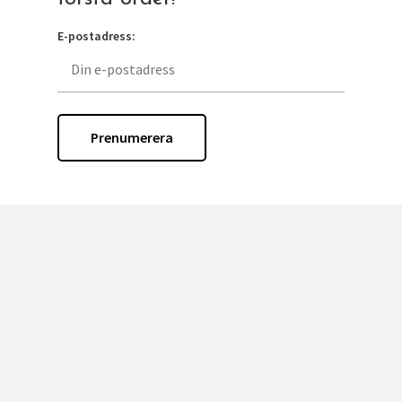
E-postadress:
Adress
Heimdalsvägen 2B,
14932 Nynäshamn,
Sverige.