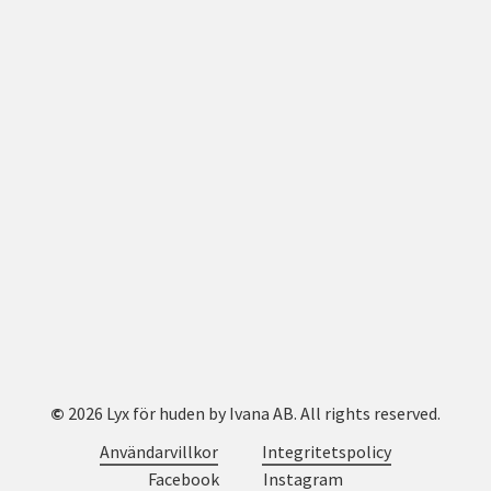
Kontakt och support
info@beevenomtouch.se
+46 76 415 2886
Nya, innovativa Kroatiska produkter på
Svenska marknaden.
Viktiga länkar från
Beevenomtouch
:
Anticellulitkräm
|
Bigift Kräm
|
Ansiktsserum
©
2026
Lyx för huden by Ivana AB. All rights reserved.
Användarvillkor
Integritetspolicy
Facebook
Instagram